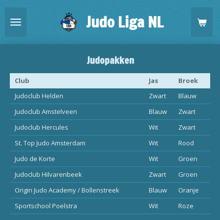
Ga
Judo Liga NL
direct
naar
de
hoofdinhoud
Judopakken
Club
Jas
Broek
Judoclub Helden
Zwart
Blauw
Judoclub Amstelveen
Blauw
Zwart
Judoclub Hercules
Wit
Zwart
St. Top Judo Amsterdam
Wit
Rood
Judo de Korte
Wit
Groen
Judoclub Hilvarenbeek
Zwart
Groen
Origin Judo Academy / Bollenstreek
Blauw
Oranje
Sportschool Poelstra
Wit
Roze