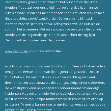
Zempo is sterk groeiend en staat op het punt om verder uit te
breiden. "Judo zal voor ons altijd heel belangrijk blijven, en we
kijken ernaar uit om nog meer mensen kennis te laten maken met
deze prachtige sport," zegt Norder. De vereniging blijft zich
inzetten voor de groei en ontwikkeling van zowel de club als de
sport in het algemeen. Met een succesvolle eerste editie van de
Ronde van de Regionale Liga Noord-Oost achter de rug, kijkt
Zempo vol vertrouwen naar de toekomst.
www.zempo.eu
voor meer informatie.
Jans Norder, de voorzitter van Sportcentrum Zempo, kijkt tevreden
terug op de eerste Ronde van de Regionale Liga Noord-Oost in
Oude Pekela. De opkomst was boven verwachting, met veel
deelnemers en toeschouwers die een geweldige sfeer creëerden.
De wedstrijden verliepen soepel en zonder noemenswaardige
incidenten. Hoewel er enkele kleine logistieke uitdagingen waren,
heeft het team van Zempo fantastisch werk geleverd om alles op
te lossen. "Al met al kunnen we terugkijken op een zeer geslaagde
eerste editie," zegt Norder trots.