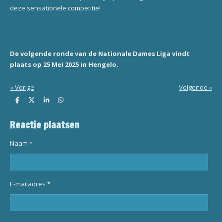
deze sensationele competitie!
De volgende ronde van de Nationale Dames Liga vindt
plaats op 25 Mei 2025 in Hengelo.
«
Vorige
Volgende
»
D
D
S
D
e
e
h
e
l
e
a
l
Reactie plaatsen
e
l
r
e
n
e
n
Naam *
E-mailadres *