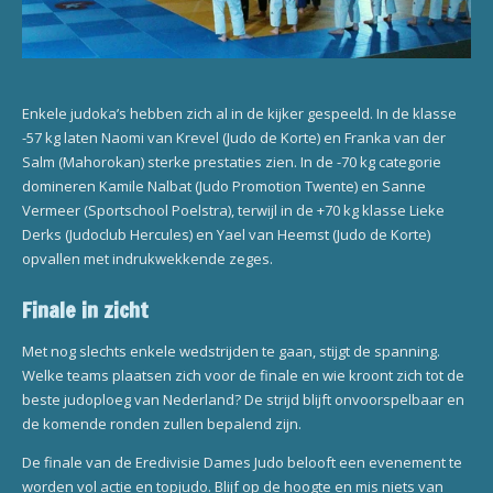
Enkele judoka’s hebben zich al in de kijker gespeeld. In de klasse
-57 kg laten Naomi van Krevel (Judo de Korte) en Franka van der
Salm (Mahorokan) sterke prestaties zien. In de -70 kg categorie
domineren Kamile Nalbat (Judo Promotion Twente) en Sanne
Vermeer (Sportschool Poelstra), terwijl in de +70 kg klasse Lieke
Derks (Judoclub Hercules) en Yael van Heemst (Judo de Korte)
opvallen met indrukwekkende zeges.
Finale in zicht
Met nog slechts enkele wedstrijden te gaan, stijgt de spanning.
Welke teams plaatsen zich voor de finale en wie kroont zich tot de
beste judoploeg van Nederland? De strijd blijft onvoorspelbaar en
de komende ronden zullen bepalend zijn.
De finale van de Eredivisie Dames Judo belooft een evenement te
worden vol actie en topjudo. Blijf op de hoogte en mis niets van