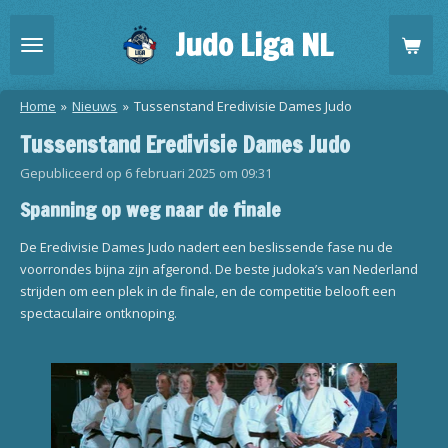
Ga
Judo Liga NL
direct
naar
de
Home
»
Nieuws
»
Tussenstand Eredivisie Dames Judo
hoofdinhoud
Tussenstand Eredivisie Dames Judo
Gepubliceerd op 6 februari 2025 om 09:31
Spanning op weg naar de finale
De Eredivisie Dames Judo nadert een beslissende fase nu de
voorrondes bijna zijn afgerond. De beste judoka’s van Nederland
strijden om een plek in de finale, en de competitie belooft een
spectaculaire ontknoping.