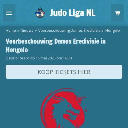
Ga
Judo Liga NL
direct
naar
de
Home
»
Nieuws
»
Voorbeschouwing Dames Eredivisie in Hengelo
hoofdinhoud
Voorbeschouwing Dames Eredivisie in
Hengelo
Gepubliceerd op 15 mei 2025 om 16:30
KOOP TICKETS HIER